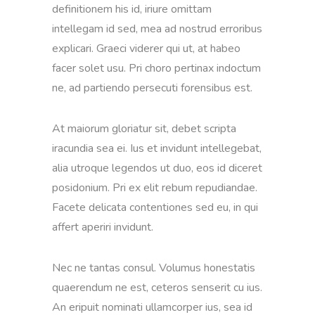
definitionem his id, iriure omittam
intellegam id sed, mea ad nostrud erroribus
explicari. Graeci viderer qui ut, at habeo
facer solet usu. Pri choro pertinax indoctum
ne, ad partiendo persecuti forensibus est.
At maiorum gloriatur sit, debet scripta
iracundia sea ei. Ius et invidunt intellegebat,
alia utroque legendos ut duo, eos id diceret
posidonium. Pri ex elit rebum repudiandae.
Facete delicata contentiones sed eu, in qui
affert aperiri invidunt.
Nec ne tantas consul. Volumus honestatis
quaerendum ne est, ceteros senserit cu ius.
An eripuit nominati ullamcorper ius, sea id