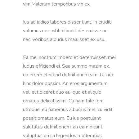
vim.Malorum temporibus vix ex.
Ius ad iudico labores dissentiunt. In eruditi
volumus nec, nibh blandit deseruisse ne
nec, vocibus albucius maluisset ex usu.
Ea mei nostrum imperdiet deterruisset, mei
ludus efficiendi ei. Sea summo mazim ex,
ea errem eleifend definitionem vim. Ut nec
hinc dolor possim. An eros argumentum
vel, elit diceret duo eu, quo et aliquid
ornatus delicatissimi. Cu nam tale ferri
utroque, eu habemus albucius mel, cu vidit
possit ornatus eum. Eu ius postulant
salutatus definitionem, an eam dicant
voluptua, pri cu legendos moderatius.